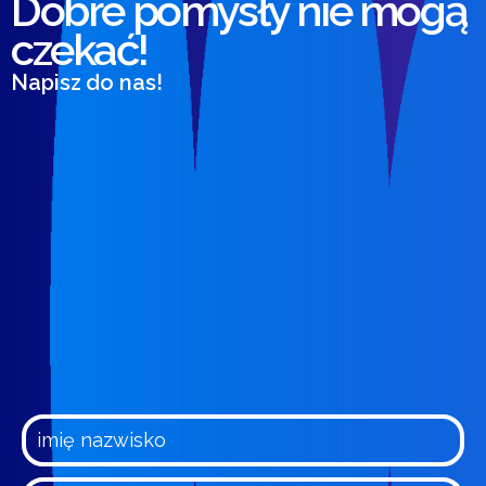
Dobre pomysły nie mogą
czekać!
Napisz do nas!