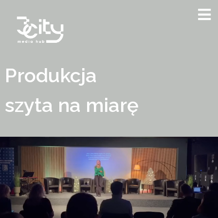
Produkcja
szyta na miarę