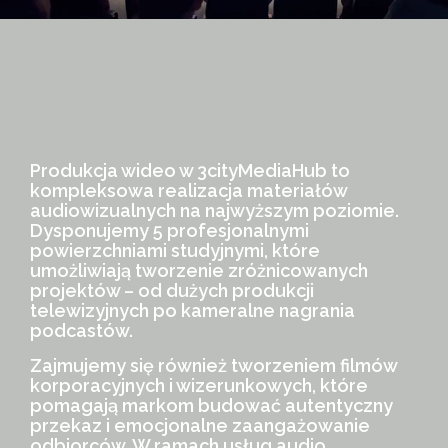
Produkcja wideo w 3cityMediaHub to
kompleksowa realizacja materiałów
audiowizualnych na najwyższym poziomie.
Dysponujemy 5 profesjonalnymi
powierzchniami studyjnymi, które
umożliwiają tworzenie zróżnicowanych
projektów – od dużych produkcji
telewizyjnych po kameralne nagrania
podcastów.
Zajmujemy się również tworzeniem filmów
korporacyjnych i wizerunkowych, które
pomagają markom budować autentyczny
przekaz i emocjonalne zaangażowanie
odbiorców. W ramach usług audio