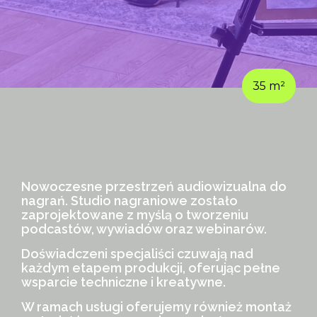
35 m²
Nowoczesne przestrzeń audiowizualna do
nagrań. Studio nagraniowe zostało
zaprojektowane z myślą o tworzeniu
podcastów, wywiadów oraz webinarów.
Doświadczeni specjaliści czuwają nad
każdym etapem produkcji, oferując pełne
wsparcie techniczne i kreatywne.
W ramach usługi oferujemy również montaż